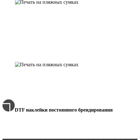
Точное воспроизведение дизайна
Цветопередача по Pantone гарантирует, что печать на
пляжных будет иметь 100% совпадение оттенков логотипа с
фирменным стилем бренда без искажений
Расчёт заказа
Цены брендирования, нанесения логотипа и другой
печати на пляжных сумках в Ростове
DTF наклейки постоянного брендирования
Для печать на пляжных сумках . Розничные цены - за 1 лист
А3